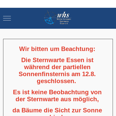
Mobile Menu Toggle
Mobile Menu Toggle
Wir bitten um Beachtung:
Die Sternwarte Essen ist
während der partiellen
Sonnenfinsternis am 12.8.
geschlossen.
Es ist keine Beobachtung von
der Sternwarte aus möglich,
da Bäume die Sicht zur Sonne