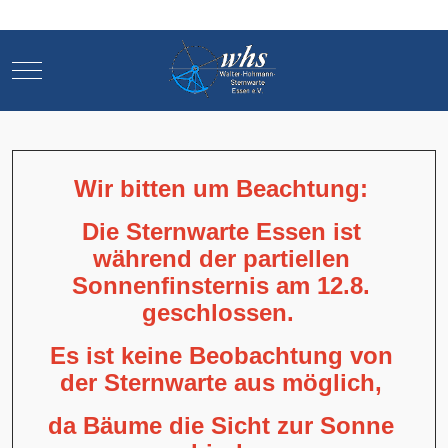
Mobile Menu Toggle
Mobile Menu Toggle
Wir bitten um Beachtung:
Die Sternwarte Essen ist
während der partiellen
Sonnenfinsternis am 12.8.
geschlossen.
Es ist keine Beobachtung von
der Sternwarte aus möglich,
da Bäume die Sicht zur Sonne