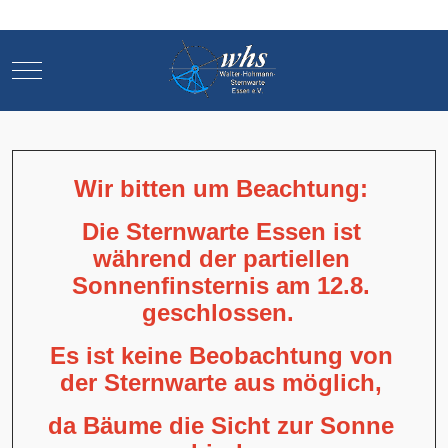
Mobile Menu Toggle
Mobile Menu Toggle
Wir bitten um Beachtung:
Die Sternwarte Essen ist
während der partiellen
Sonnenfinsternis am 12.8.
geschlossen.
Es ist keine Beobachtung von
der Sternwarte aus möglich,
da Bäume die Sicht zur Sonne