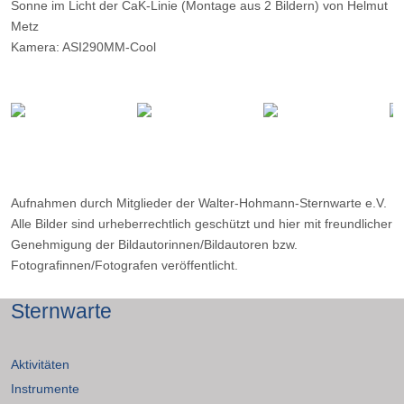
Sonne im Licht der CaK-Linie (Montage aus 2 Bildern) von Helmut
Metz
Kamera: ASI290MM-Cool
Optik: 70mm-CaK-Coronado fokal
Belichtungszeit: 0,1 msec und 5 msec
Filter: -
Ort: WHS-Essen
Datum: 17.07.20220 11:10
Aufnahmen durch Mitglieder der Walter-Hohmann-Sternwarte e.V.
Alle Bilder sind urheberrechtlich geschützt und hier mit freundlicher
Genehmigung der Bildautorinnen/Bildautoren bzw.
Fotografinnen/Fotografen veröffentlicht.
Sternwarte
Aktivitäten
Instrumente