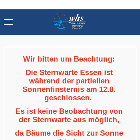
Mobile Menu Toggle
Mobile Menu Toggle
Wir bitten um Beachtung:
Die Sternwarte Essen ist
während der partiellen
Sonnenfinsternis am 12.8.
geschlossen.
Es ist keine Beobachtung von
der Sternwarte aus möglich,
da Bäume die Sicht zur Sonne