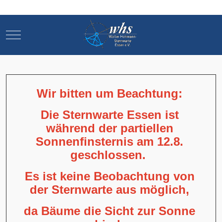
Mobile Menu Toggle
Mobile Menu Toggle
Wir bitten um Beachtung:
Die Sternwarte Essen ist
während der partiellen
Sonnenfinsternis am 12.8.
geschlossen.
Es ist keine Beobachtung von
der Sternwarte aus möglich,
da Bäume die Sicht zur Sonne