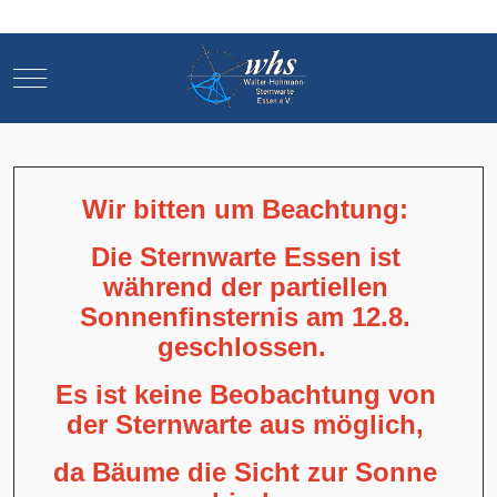
Mobile Menu Toggle
Mobile Menu Toggle
Wir bitten um Beachtung:
Die Sternwarte Essen ist
während der partiellen
Sonnenfinsternis am 12.8.
geschlossen.
Es ist keine Beobachtung von
der Sternwarte aus möglich,
da Bäume die Sicht zur Sonne