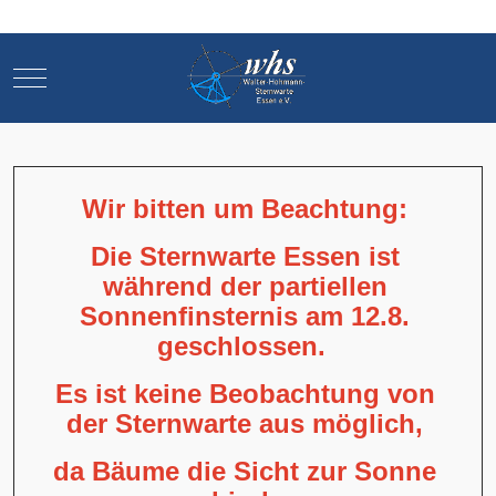
Mobile Menu Toggle
Mobile Menu Toggle
Wir bitten um Beachtung:
Die Sternwarte Essen ist
während der partiellen
Sonnenfinsternis am 12.8.
geschlossen.
Es ist keine Beobachtung von
der Sternwarte aus möglich,
da Bäume die Sicht zur Sonne