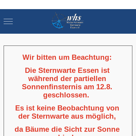
Mobile Menu Toggle
Mobile Menu Toggle
Wir bitten um Beachtung:
Die Sternwarte Essen ist
während der partiellen
Sonnenfinsternis am 12.8.
geschlossen.
Es ist keine Beobachtung von
der Sternwarte aus möglich,
da Bäume die Sicht zur Sonne