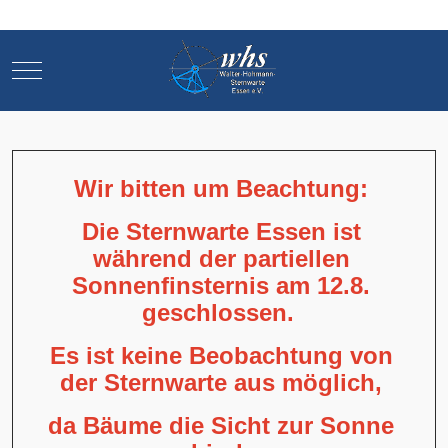
Mobile Menu Toggle
Mobile Menu Toggle
Wir bitten um Beachtung:
Die Sternwarte Essen ist
während der partiellen
Sonnenfinsternis am 12.8.
geschlossen.
Es ist keine Beobachtung von
der Sternwarte aus möglich,
da Bäume die Sicht zur Sonne