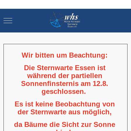
Mobile Menu Toggle
Mobile Menu Toggle
Wir bitten um Beachtung:
Die Sternwarte Essen ist
während der partiellen
Sonnenfinsternis am 12.8.
geschlossen.
Es ist keine Beobachtung von
der Sternwarte aus möglich,
da Bäume die Sicht zur Sonne