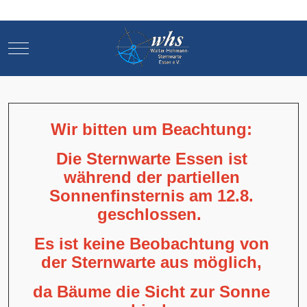
Mobile Menu Toggle
Mobile Menu Toggle
Wir bitten um Beachtung:
Die Sternwarte Essen ist
während der partiellen
Sonnenfinsternis am 12.8.
geschlossen.
Es ist keine Beobachtung von
der Sternwarte aus möglich,
da Bäume die Sicht zur Sonne