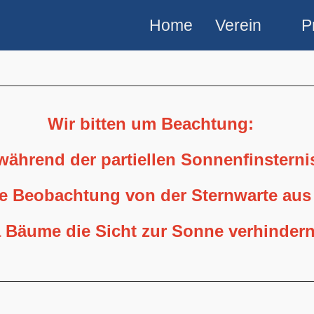
27.04.2025
Home
Verein
P
Aufnahmeort:
Mülheim/Ruhr
Optik.
Lunt
Wir bitten um Beachtung:
LS60,
Kamera:
 während der partiellen Sonnenfinstern
Player
ne Beobachtung von der Sternwarte aus
One
 Bäume die Sicht zur Sonne verhindern
Neptune
M,
Belichtung:
2000