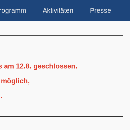
rogramm
Aktivitäten
Presse
is am 12.8. geschlossen.
 möglich,
.