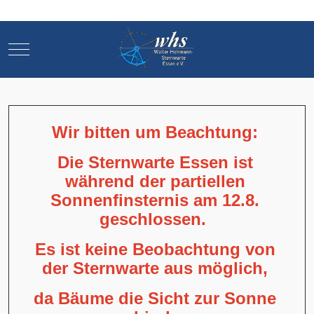
Mobile Menu Toggle
Mobile Menu Toggle
Wir bitten um Beachtung:
Die Sternwarte Essen ist
während der partiellen
Sonnenfinsternis am 12.8.
geschlossen.
Es ist keine Beobachtung von
der Sternwarte aus möglich,
da Bäume die Sicht zur Sonne