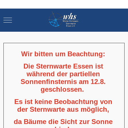
Mobile Menu Toggle
Mobile Menu Toggle
Wir bitten um Beachtung:
Die Sternwarte Essen ist
während der partiellen
Sonnenfinsternis am 12.8.
geschlossen.
Es ist keine Beobachtung von
der Sternwarte aus möglich,
da Bäume die Sicht zur Sonne