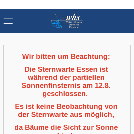
Mobile Menu Toggle
Mobile Menu Toggle
Wir bitten um Beachtung:
Die Sternwarte Essen ist
während der partiellen
Sonnenfinsternis am 12.8.
geschlossen.
Es ist keine Beobachtung von
der Sternwarte aus möglich,
da Bäume die Sicht zur Sonne