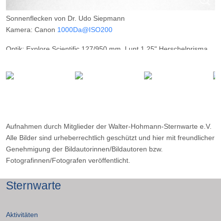
Sonnenflecken von Dr. Udo Siepmann
Kamera: Canon
1000Da@ISO200
Optik: Explore Scientific 127/950 mm, Lunt 1,25" Herschelprisma,
ND 3.0
Belichtungszeit: 1/800s
Filter: ND 3.0 Filter, IR-Sperrfilter
Ort: Mülheim (Ruhr)
Datum: 17.06.2012
Aufnahmen durch Mitglieder der Walter-Hohmann-Sternwarte e.V.
Alle Bilder sind urheberrechtlich geschützt und hier mit freundlicher
Genehmigung der Bildautorinnen/Bildautoren bzw.
Fotografinnen/Fotografen veröffentlicht.
Sternwarte
Aktivitäten