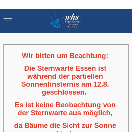
Mobile Menu Toggle
Mobile Menu Toggle
Wir bitten um Beachtung:
Die Sternwarte Essen ist
während der partiellen
Sonnenfinsternis am 12.8.
geschlossen.
Es ist keine Beobachtung von
der Sternwarte aus möglich,
da Bäume die Sicht zur Sonne