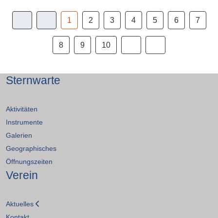
1
2
3
4
5
6
7
8
9
10
Sternwarte
Aktivitäten
Instrumente
Galerien
Geographisches
Öffnungszeiten
Verein
Aktuelles
Kontakt