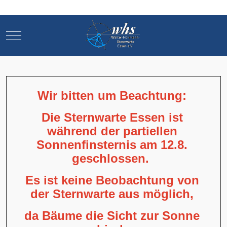
Mobile Menu Toggle
Mobile Menu Toggle
Wir bitten um Beachtung:
Die Sternwarte Essen ist
während der partiellen
Sonnenfinsternis am 12.8.
geschlossen.
Es ist keine Beobachtung von
der Sternwarte aus möglich,
da Bäume die Sicht zur Sonne