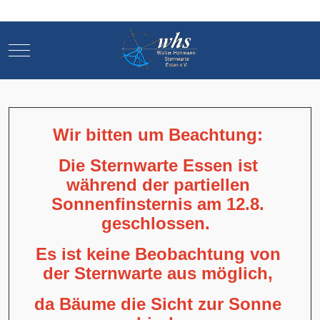
Mobile Menu Toggle
Mobile Menu Toggle
Wir bitten um Beachtung:
Die Sternwarte Essen ist
während der partiellen
Sonnenfinsternis am 12.8.
geschlossen.
Es ist keine Beobachtung von
der Sternwarte aus möglich,
da Bäume die Sicht zur Sonne