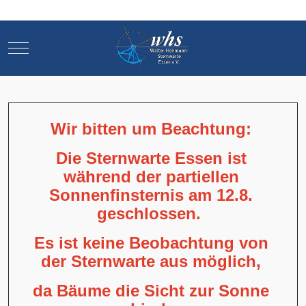
Mobile Menu Toggle
Mobile Menu Toggle
Wir bitten um Beachtung:
Die Sternwarte Essen ist
während der partiellen
Sonnenfinsternis am 12.8.
geschlossen.
Es ist keine Beobachtung von
der Sternwarte aus möglich,
da Bäume die Sicht zur Sonne