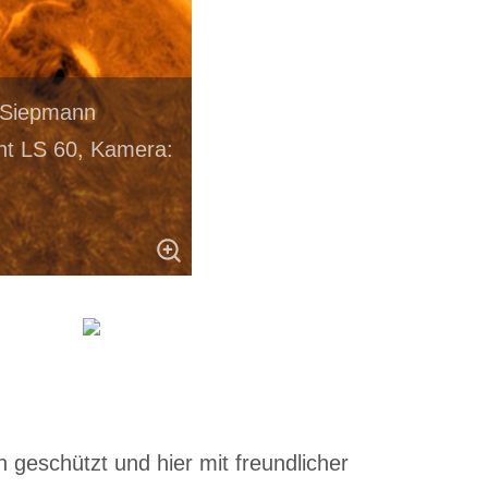
do Siepmann
nt LS 60, Kamera:
 geschützt und hier mit freundlicher