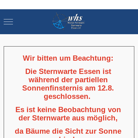
Mobile Menu Toggle
Mobile Menu Toggle
Wir bitten um Beachtung:
Die Sternwarte Essen ist
während der partiellen
Sonnenfinsternis am 12.8.
geschlossen.
Es ist keine Beobachtung von
der Sternwarte aus möglich,
da Bäume die Sicht zur Sonne