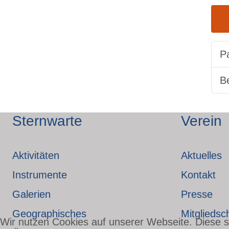
P
B
Sternwarte
Verein
Aktivitäten
Aktuelles
Instrumente
Kontakt
Galerien
Presse
Geographisches
Mitgliedsc
Wir nutzen Cookies auf unserer Webseite. Diese si