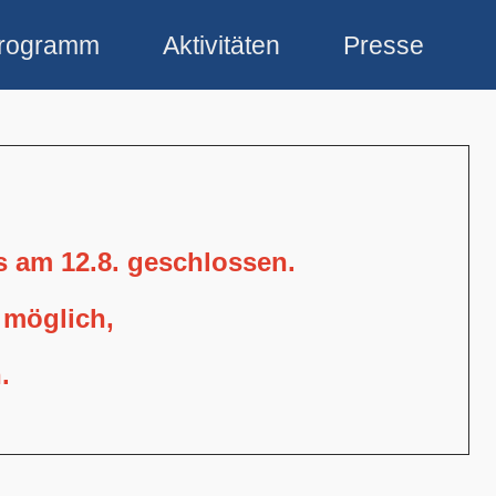
rogramm
Aktivitäten
Presse
is am 12.8. geschlossen.
 möglich,
.