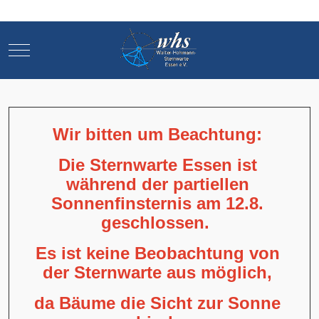
Mobile Menu Toggle
Mobile Menu Toggle
Wir bitten um Beachtung:
Die Sternwarte Essen ist
während der partiellen
Sonnenfinsternis am 12.8.
geschlossen.
Es ist keine Beobachtung von
der Sternwarte aus möglich,
da Bäume die Sicht zur Sonne