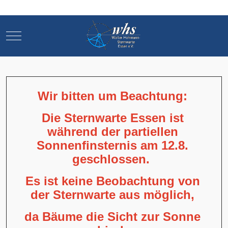
Mobile Menu Toggle
Mobile Menu Toggle
Wir bitten um Beachtung:
Die Sternwarte Essen ist
während der partiellen
Sonnenfinsternis am 12.8.
geschlossen.
Es ist keine Beobachtung von
der Sternwarte aus möglich,
da Bäume die Sicht zur Sonne