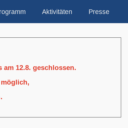
rogramm
Aktivitäten
Presse
is am 12.8. geschlossen.
 möglich,
.