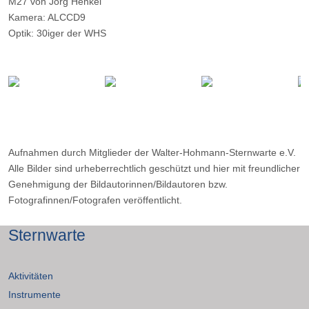
M27 von Jörg Henkel
Kamera: ALCCD9
Optik: 30iger der WHS
Belichtungszeit: 19*10 Minuten H_alpha (1*1 Binning), 7*5 Minuten
Olll (2*2 Binning)
Filter: H-Alpha, OIII
Ort: Essen
Datum: 06.09.2016
Aufnahmen durch Mitglieder der Walter-Hohmann-Sternwarte e.V.
Alle Bilder sind urheberrechtlich geschützt und hier mit freundlicher
Genehmigung der Bildautorinnen/Bildautoren bzw.
Fotografinnen/Fotografen veröffentlicht.
Sternwarte
Aktivitäten
Instrumente