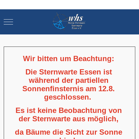
Mobile Menu Toggle
Mobile Menu Toggle
Wir bitten um Beachtung:
Die Sternwarte Essen ist
während der partiellen
Sonnenfinsternis am 12.8.
geschlossen.
Es ist keine Beobachtung von
der Sternwarte aus möglich,
da Bäume die Sicht zur Sonne