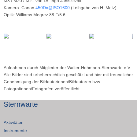
M8 / M20 / M21 von Dr. Ingo Janiszczak
Kamera: Canon
450Da@ISO1600
(Leihgabe von H. Metz)
Optik: Williams Megrez 88 F/5.6
Belichtungszeit: 15 x 6m
Filter: ---
Ort: Vorhegg (Kärnten)
Datum: ---
Aufnahmen durch Mitglieder der Walter-Hohmann-Sternwarte e.V.
Alle Bilder sind urheberrechtlich geschützt und hier mit freundlicher
Genehmigung der Bildautorinnen/Bildautoren bzw.
Fotografinnen/Fotografen veröffentlicht.
Sternwarte
Aktivitäten
Instrumente