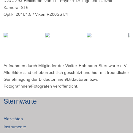
NGC7293-Helixnebel von Th. Payer + Dr. Ingo Janiszczak
Kamera: ST6
Optik: 20" f/4,5 / Vixen R200SS f/4
Belichtungszeit: LRGB - Komposit 4 Aufnahmen, je 3x5min /
3x15min auf Kodak EliteChrome 200
Filter: ---
Ort: Sternw. Drebach / Neuludwigsdorf (Sauerland)
Datum: ---
Aufnahmen durch Mitglieder der Walter-Hohmann-Sternwarte e.V.
Alle Bilder sind urheberrechtlich geschützt und hier mit freundlicher
Genehmigung der Bildautorinnen/Bildautoren bzw.
Fotografinnen/Fotografen veröffentlicht.
Sternwarte
Aktivitäten
Instrumente