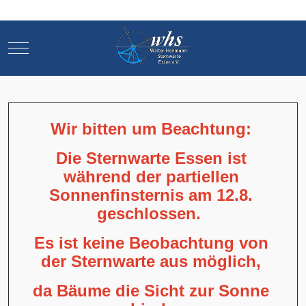
Mobile Menu Toggle
Mobile Menu Toggle
Wir bitten um Beachtung:
Die Sternwarte Essen ist
während der partiellen
Sonnenfinsternis am 12.8.
geschlossen.
Es ist keine Beobachtung von
der Sternwarte aus möglich,
da Bäume die Sicht zur Sonne