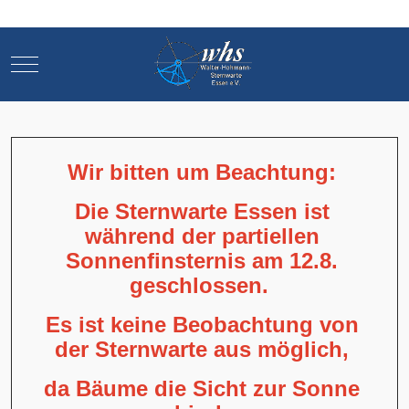
Mobile Menu Toggle
Mobile Menu Toggle
Wir bitten um Beachtung:
Die Sternwarte Essen ist
während der partiellen
Sonnenfinsternis am 12.8.
geschlossen.
Es ist keine Beobachtung von
der Sternwarte aus möglich,
da Bäume die Sicht zur Sonne