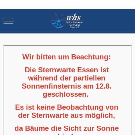
Mobile Menu Toggle
Mobile Menu Toggle
Wir bitten um Beachtung:
Die Sternwarte Essen ist
während der partiellen
Sonnenfinsternis am 12.8.
geschlossen.
Es ist keine Beobachtung von
der Sternwarte aus möglich,
da Bäume die Sicht zur Sonne