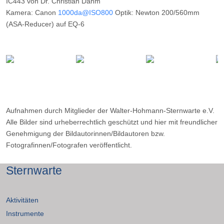
IC443 von Dr. Christian Dahm
Kamera: Canon
1000da@ISO800
Optik: Newton 200/560mm
(ASA-Reducer) auf EQ-6
Belichtungszeit: 20 x 8m
Filter: ---
Ort: Wilkenberg (Sauerland)
Datum: ---
Aufnahmen durch Mitglieder der Walter-Hohmann-Sternwarte e.V.
Alle Bilder sind urheberrechtlich geschützt und hier mit freundlicher
Genehmigung der Bildautorinnen/Bildautoren bzw.
Fotografinnen/Fotografen veröffentlicht.
Sternwarte
Aktivitäten
Instrumente