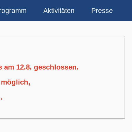
rogramm
Aktivitäten
Presse
is am 12.8. geschlossen.
 möglich,
.