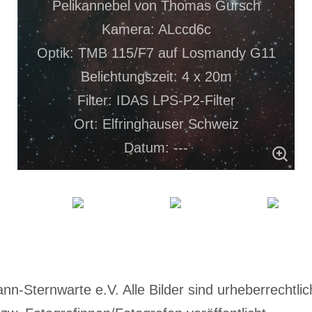
Pelikannebel von Thomas Gursch
Kamera: ALccd6c
Optik: TMB 115/F7 auf Losmandy G11
Belichtungszeit: 4 x 20m
Filter: IDAS LPS-P2-Filter
Ort: Elfringhauser Schweiz
Datum: ---
-Sternwarte e.V. Alle Bilder sind urheberrechtlich