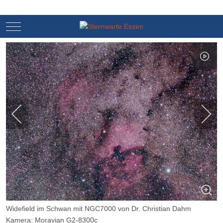
Mobile Menu Toggle
Mobile Menu Toggle
Widefield im Schwan mit NGC7000 von Dr. Christian Dahm
Kamera: Moravian G2-8300c