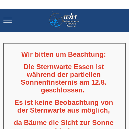
Mobile Menu Toggle
Mobile Menu Toggle
Wir bitten um Beachtung:
Die Sternwarte Essen ist
während der partiellen
Sonnenfinsternis am 12.8.
geschlossen.
Es ist keine Beobachtung von
der Sternwarte aus möglich,
da Bäume die Sicht zur Sonne