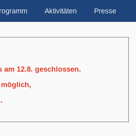
rogramm
Aktivitäten
Presse
is am 12.8. geschlossen.
 möglich,
.