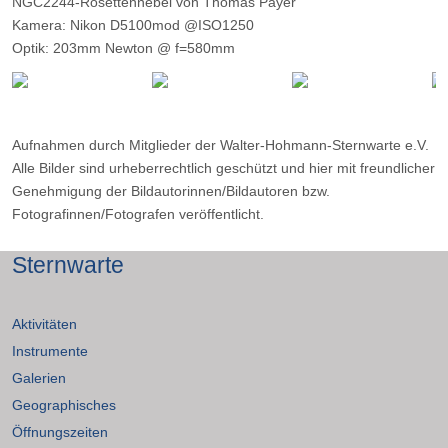
NGC2244-Rosettennebel von Thomas Payer
Kamera: Nikon D5100mod @ISO1250
Optik: 203mm Newton @ f=580mm
Belichtungszeit: 34 x 120s
Filter: CLS
Ort: Bervetrath
Datum: ---
Aufnahmen durch Mitglieder der Walter-Hohmann-Sternwarte e.V.
Alle Bilder sind urheberrechtlich geschützt und hier mit freundlicher
Genehmigung der Bildautorinnen/Bildautoren bzw.
Fotografinnen/Fotografen veröffentlicht.
Sternwarte
Aktivitäten
Instrumente
Galerien
Geographisches
Öffnungszeiten