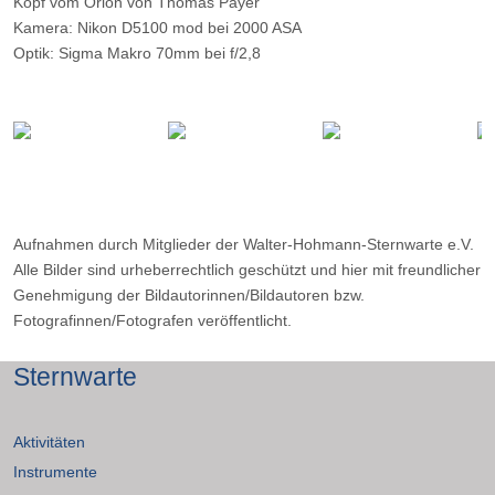
Kopf vom Orion von Thomas Payer
Kamera: Nikon D5100 mod bei 2000 ASA
Optik: Sigma Makro 70mm bei f/2,8
Belichtungszeit: 34x150 Sekunden
Filter: Astronomik CLS
Ort: Emberger Alm, Österreich
Datum: ?
Aufnahmen durch Mitglieder der Walter-Hohmann-Sternwarte e.V.
Alle Bilder sind urheberrechtlich geschützt und hier mit freundlicher
Genehmigung der Bildautorinnen/Bildautoren bzw.
Fotografinnen/Fotografen veröffentlicht.
Sternwarte
Aktivitäten
Instrumente