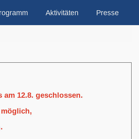
rogramm
Aktivitäten
Presse
is am 12.8. geschlossen.
 möglich,
.