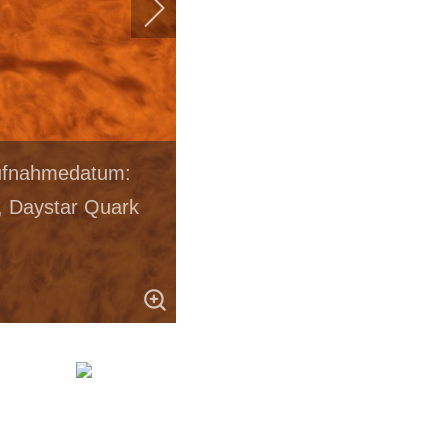
Aufnahmedatum:
, Daystar Quark