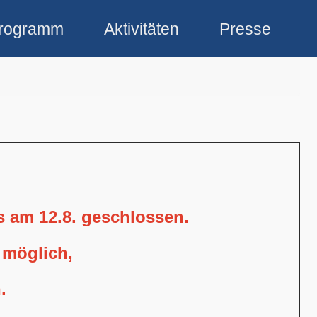
rogramm
Aktivitäten
Presse
is am 12.8. geschlossen.
 möglich,
.