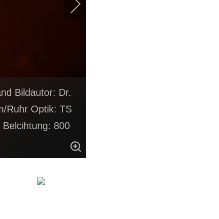
nd Bildautor: Dr.
/Ruhr Optik: TS
Belcihtung: 800