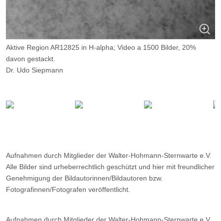
Aktive Region AR12825 in H-alpha; Video a 1500 Bilder, 20%
davon gestackt.
Dr. Udo Siepmann
Aufnahmeort: Mülheim/Ruhr; Aufnahmedatum: 30.05.2021
Instrument - Kamera: ZWO ASI 174MM, - Teleskop: Evostar
102/1000, 3-fach Baader- Telezentrik, D-ERF, PST-Etalon, Lunt
Blockfilter B1200
Aufnahmen durch Mitglieder der Walter-Hohmann-Sternwarte e.V.
Alle Bilder sind urheberrechtlich geschützt und hier mit freundlicher
Genehmigung der Bildautorinnen/Bildautoren bzw.
Fotografinnen/Fotografen veröffentlicht.
Aufnahmen durch Mitglieder der Walter-Hohmann-Sternwarte e.V.