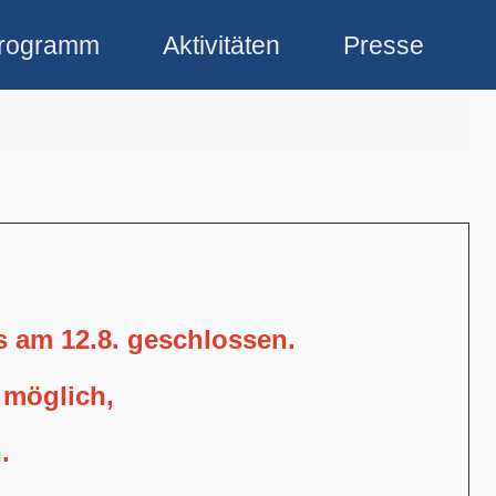
rogramm
Aktivitäten
Presse
is am 12.8. geschlossen.
 möglich,
.