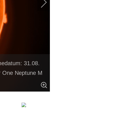
hmedatum: 31.08.
er One Neptune M