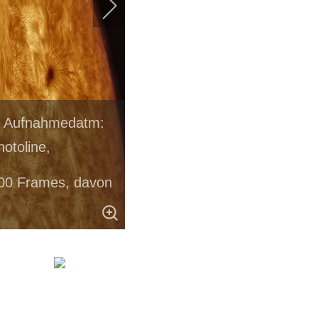
nn Aufnahmedatm:
otoline,
00 Frames, davon