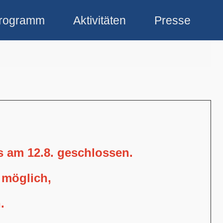
rogramm
Aktivitäten
Presse
is am 12.8. geschlossen.
 möglich,
.