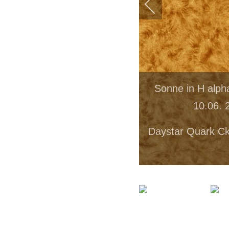
Sonne in H alph
10.06. 
Daystar Quark C