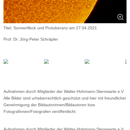
Titel: Sonnenfleck und Protuberanz am 27.04.2021
Prof. Dr. Jörg-Peter Schräpler
Aufnahmeort Essen; Aufnahmedatum 27.04.2021
Instrument: Kamera ZWO ASI 174mm; Teleskop Takahashi FC-76
DCU; Filter Daystar Quark Chromosphere
Aufnahmen durch Mitglieder der Walter-Hohmann-Sternwarte e.V.
Alle Bilder sind urheberrechtlich geschützt und hier mit freundlicher
Genehmigung der Bildautorinnen/Bildautoren bzw.
Fotografinnen/Fotografen veröffentlicht.
Aufnahmen durch Mitglieder der Walter-Hohmann-Sternwarte e.V.