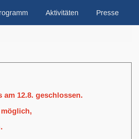
rogramm
Aktivitäten
Presse
is am 12.8. geschlossen.
 möglich,
.