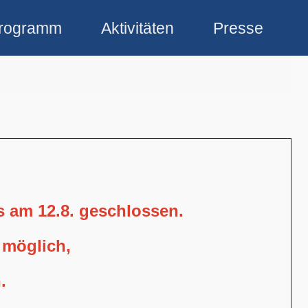
rogramm
Aktivitäten
Presse
is am 12.8. geschlossen.
 möglich,
.