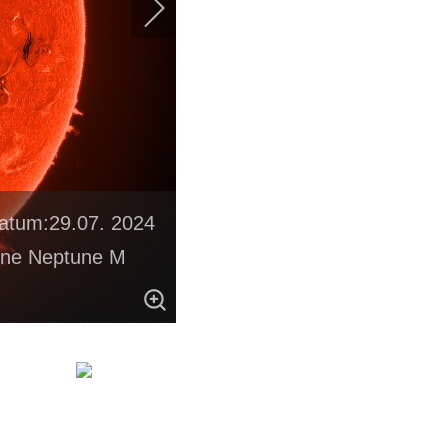
datum:29.07. 2024
One Neptune M