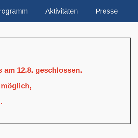
rogramm
Aktivitäten
Presse
is am 12.8. geschlossen.
 möglich,
.