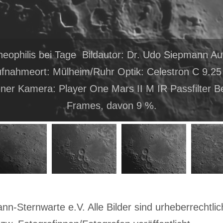
heophilis bei Tage Bildautor: Dr. Udo Siepmann 
fnahmeort: Mülheim/Ruhr Optik: Celestron C 9.25 
ner Kamera: Player One Mars II M IR Passfilter B
Frames, davon 9 %.
-Sternwarte e.V. Alle Bilder sind urheberrechtlich