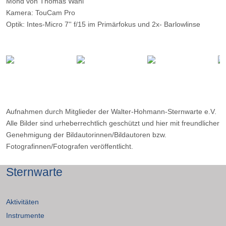
Mond von Thomas Wahl
Kamera: TouCam Pro
Optik: Intes-Micro 7'' f/15 im Primärfokus und 2x- Barlowlinse
Belichtungszeit: ?
Filter: ---
Ort: ---
Datum: 23.12.2001
Aufnahmen durch Mitglieder der Walter-Hohmann-Sternwarte e.V.
Alle Bilder sind urheberrechtlich geschützt und hier mit freundlicher
Genehmigung der Bildautorinnen/Bildautoren bzw.
Fotografinnen/Fotografen veröffentlicht.
Sternwarte
Aktivitäten
Instrumente